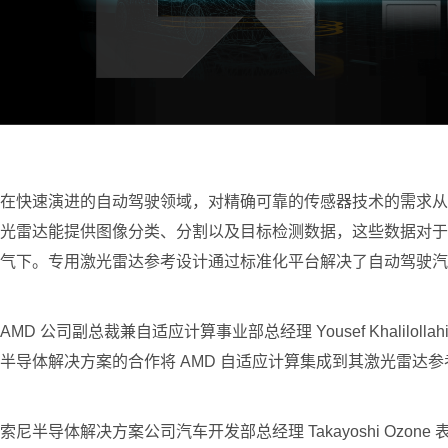
在快速演进的自动驾驶领域，对精确可靠的传感器技术的需求从
光雷达能提供图像分类、分割以及目标检测数据，这些数据对于由
气下。专用激光雷达参考设计通过标准化平台解决了自动驾驶
AMD 公司副总裁兼自适应计算事业部总经理 Yousef Khali
半导体解决方案的合作将 AMD 自适应计算集成到其激光雷达
索尼半导体解决方案公司汽车开发部总经理 Takayoshi Oz