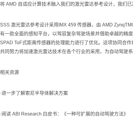
将 AMD 自适应计算技术融入我们的激光雷达参考设计，我们
SSS 激光雷达参考设计采用IMX 459 传感器，由 AMD ZynqTMU
有一款全面的感知平台，以驾驭复杂驾驶场景并借助卓越的精度识
SPAD ToF式距离传感器的处理能力进行了优化。这项协同合
共同努力将加速激光雷达技术在各个行业的采用，为自动驾驶系
相关资源
·进一步了解索尼半导体解决方案
·阅读 ABI Research 白皮书：《一种可扩展的自动驾驶方法》