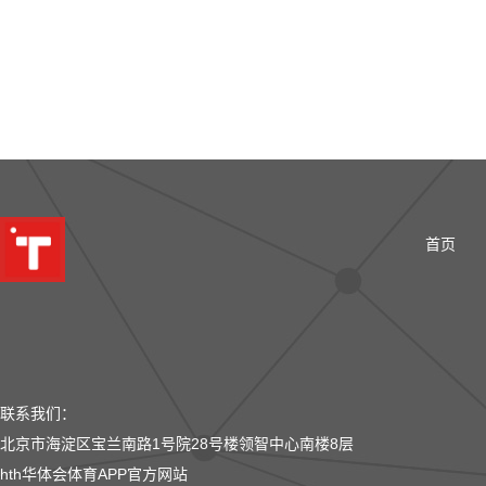
首页
联系我们：
北京市海淀区宝兰南路1号院28号楼领智中心南楼8层
hth华体会体育APP官方网站